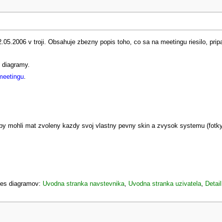
05.2006 v troji. Obsahuje zbezny popis toho, co sa na meetingu riesilo, pri
e diagramy.
meetingu
.
by mohli mat zvoleny kazdy svoj vlastny pevny skin a zvysok systemu (fotky,
ses diagramov:
Uvodna stranka navstevnika
,
Uvodna stranka uzivatela
,
Detail