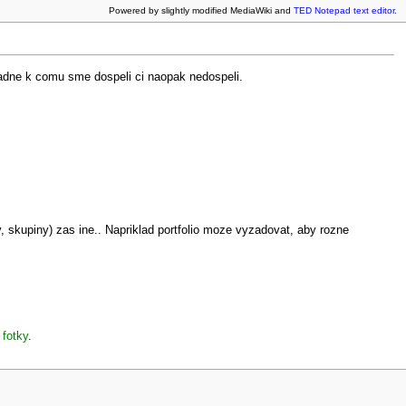
Powered by slightly modified MediaWiki and
TED Notepad text editor
.
padne k comu sme dospeli ci naopak nedospeli.
 skupiny) zas ine.. Napriklad portfolio moze vyzadovat, aby rozne
 fotky
.