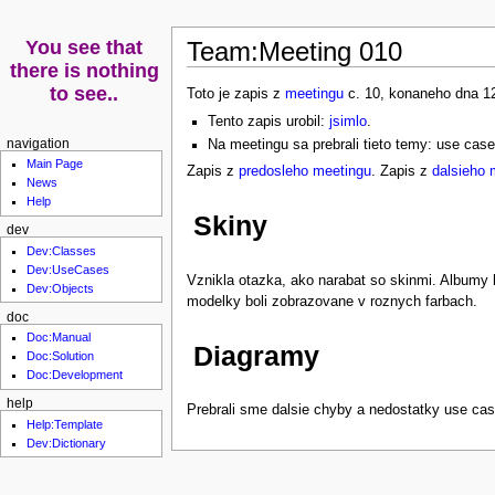
Team:Meeting 010
Toto je zapis z
meetingu
c. 10, konaneho dna 12.
Tento zapis urobil:
jsimlo
.
Na meetingu sa prebrali tieto temy: use cas
navigation
Main Page
Zapis z
predosleho meetingu
. Zapis z
dalsieho 
News
Help
Skiny
dev
Dev:Classes
Dev:UseCases
Vznikla otazka, ako narabat so skinmi. Albumy 
Dev:Objects
modelky boli zobrazovane v roznych farbach.
doc
Doc:Manual
Diagramy
Doc:Solution
Doc:Development
help
Prebrali sme dalsie chyby a nedostatky use ca
Help:Template
Dev:Dictionary