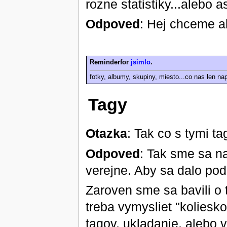
rozne statistiky...alebo
Odpoved
: Hej chceme a
Reminderfor
jsimlo
.
fotky, albumy, skupiny, miesto...co nas len n
Tagy
Otazka
: Tak co s tymi t
Odpoved
: Tak sme sa n
verejne. Aby sa dalo pod
Zaroven sme sa bavili o
treba vymysliet "koliesko
tagov, ukladanie, alebo v