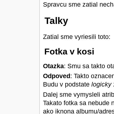
Spravcu sme zatial necha
Talky
Zatial sme vyriesili toto:
Fotka v kosi
Otazka
: Smu sa takto o
Odpoved
: Takto oznace
Budu v podstate
logicky
Dalej sme vymysleli atri
Takato fotka sa nebude n
ako iknona albumu/adres