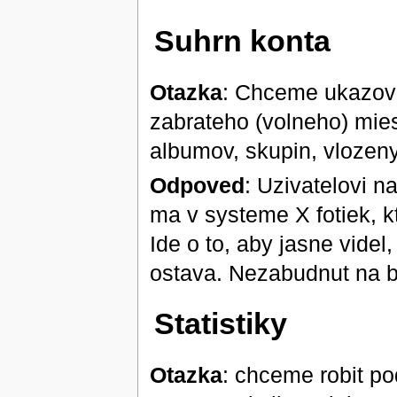
Suhrn konta
Otazka
: Chceme ukazovat
zabrateho (volneho) mies
albumov, skupin, vlozenyc
Odpoved
: Uzivatelovi 
ma v systeme X fotiek, k
Ide o to, aby jasne videl
ostava. Nezabudnut na b
Statistiky
Otazka
: chceme robit p