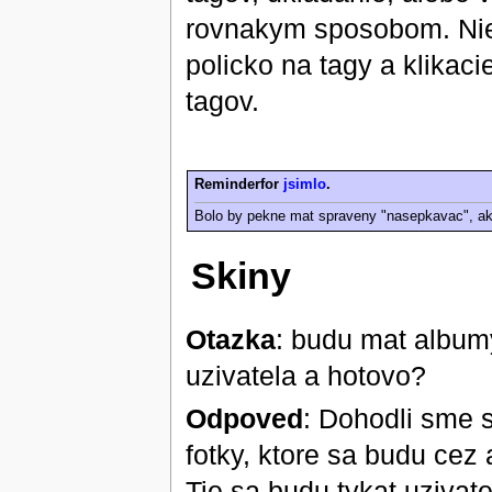
rovnakym sposobom. Niec
policko na tagy a klikaci
tagov.
Reminderfor
jsimlo
.
Bolo by pekne mat spraveny "nasepkavac", ak
Skiny
Otazka
: budu mat albumy
uzivatela a hotovo?
Odpoved
: Dohodli sme s
fotky, ktore sa budu cez 
Tie sa budu tykat uzivat