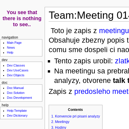
Team:Meeting 01
Toto je zapis z
meetingu
navigation
Obsahuje zbezny popis to
Main Page
comu sme dospeli ci nao
News
Help
Tento zapis urobil:
zlat
dev
Dev:Classes
Na meetingu sa prebral
Dev:UseCases
Dev:Objects
analyzy, otvorene
talk
doc
Doc:Manual
Zapis z
predosleho meet
Doc:Solution
Doc:Development
help
Contents
Help:Template
Dev:Dictionary
1
Konvencie pri pisani analyzy
2
Meetingy
3
Hodiny