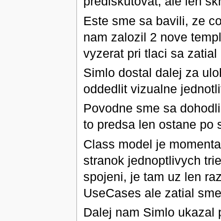
prediskutovat, ale len skr
Este sme sa bavili, ze c
nam zalozil 2 nove temp
vyzerat pri tlaci sa zatial
Simlo dostal dalej za u
oddedlit vizualne jednotl
Povodne sme sa dohodli, 
to predsa len ostane po
Class model je momental
stranok jednoptlivych tri
spojeni, je tam uz len raz
UseCases ale zatial sme 
Dalej nam Simlo ukazal 