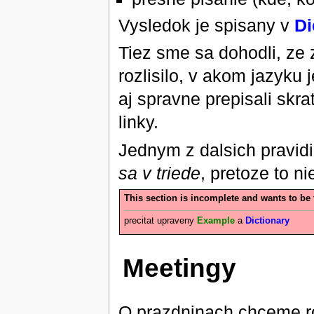
Vysledok je spisany v
Di
Tiez sme sa dohodli, ze
rozlisilo, v akom jazyku
aj spravne prepisali skra
linky.
Jednym z dalsich pravidi
sa v triede
, pretoze to n
This section is incomplete and wants to be 
precitat upraveny
Example
a
Dictionary
Meetingy
O prazdninach chceme ro