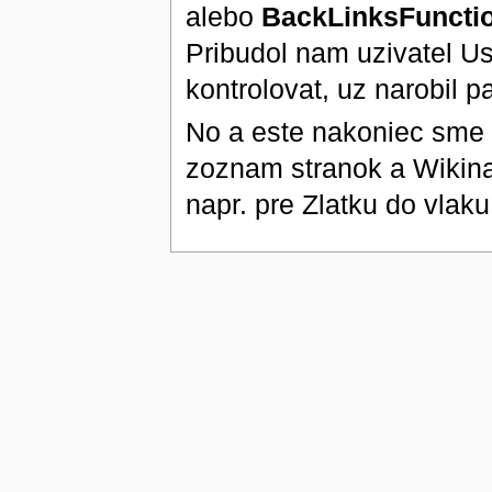
alebo
BackLinksFuncti
Pribudol nam uzivatel Us
kontrolovat, uz narobil p
No a este nakoniec sme o
zoznam stranok a Wikina 
napr. pre Zlatku do vlaku 