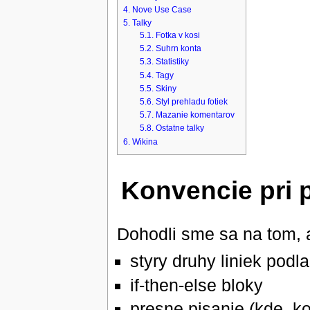
4
Nove Use Case
5
Talky
5.1
Fotka v kosi
5.2
Suhrn konta
5.3
Statistiky
5.4
Tagy
5.5
Skiny
5.6
Styl prehladu fotiek
5.7
Mazanie komentarov
5.8
Ostatne talky
6
Wikina
Konvencie pri 
Dohodli sme sa na tom, 
styry druhy liniek podl
if-then-else bloky
presne pisanie (kde, ko