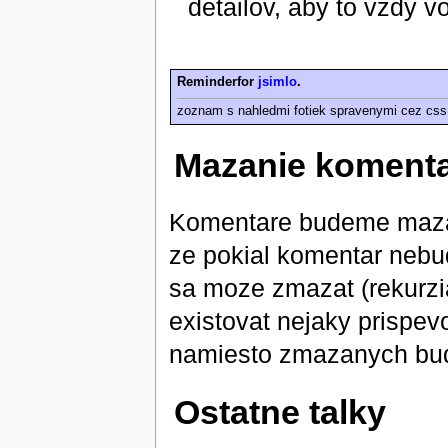
detailov, aby to vzdy 
Reminderfor
jsimlo
.
zoznam s nahledmi fotiek spravenymi cez css
Mazanie koment
Komentare budeme maz
ze pokial komentar nebu
sa moze zmazat (rekurzia
existovat nejaky prispev
namiesto zmazanych bud
Ostatne talky