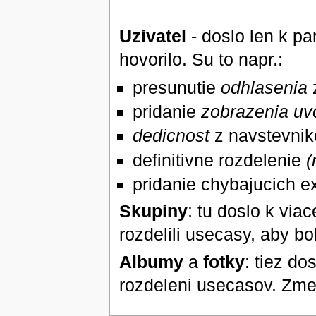
Uzivatel
- doslo len k p
hovorilo. Su to napr.:
presunutie
odhlasenia
pridanie
zobrazenia uv
dedicnost
z navstevnik
definitivne rozdelenie
(
pridanie chybajucich e
Skupiny
: tu doslo k vi
rozdelili usecasy, aby b
Albumy
a
fotky
: tiez d
rozdeleni usecasov. Zme