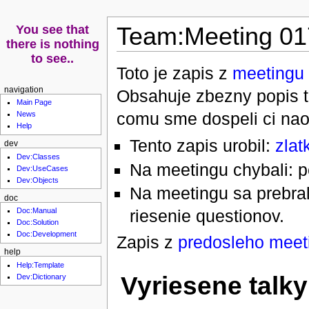
Team:Meeting 01
Toto je zapis z
meetingu
navigation
Obsahuje zbezny popis to
Main Page
comu sme dospeli ci nao
News
Help
Tento zapis urobil:
zlat
dev
Dev:Classes
Na meetingu chybali: p
Dev:UseCases
Dev:Objects
Na meetingu sa prebral
doc
riesenie questionov.
Doc:Manual
Doc:Solution
Doc:Development
Zapis z
predosleho meet
help
Help:Template
Vyriesene talky
Dev:Dictionary