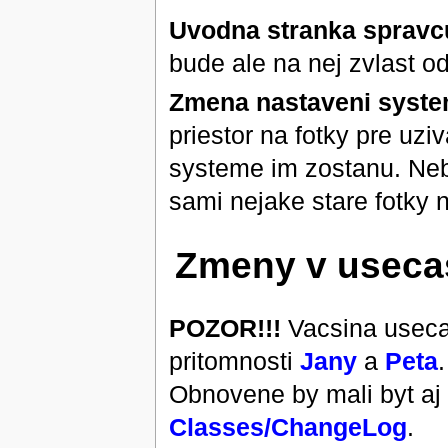
Uvodna stranka spravc
bude ale na nej zvlast 
Zmena nastaveni syst
priestor na fotky pre uziv
systeme im zostanu. Neb
sami nejake stare fotky
Zmeny v useca
POZOR!!!
Vacsina useca
pritomnosti
Jany
a
Peta
Obnovene by mali byt aj
Classes/ChangeLog
.